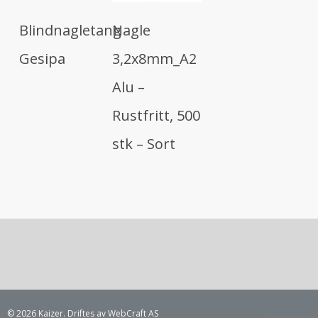
Les Mer
Les Mer
Blindnagletang
Nagle
Gesipa
3,2x8mm_A2
Alu –
Rustfritt, 500
stk – Sort
© 2026 Kaizer. Driftes av WebCraft AS