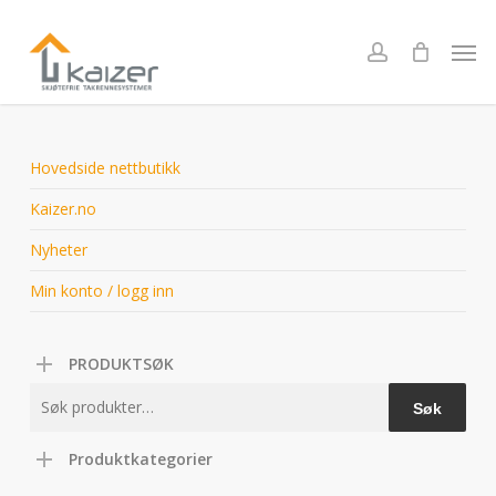
Skip
to
Men
account
main
content
Hovedside nettbutikk
Kaizer.no
Nyheter
Min konto / logg inn
PRODUKTSØK
Søk
Søk
etter:
Produktkategorier