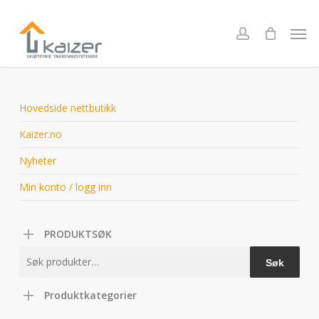
Skip
to
Men
account
main
content
Hovedside nettbutikk
Kaizer.no
Nyheter
Min konto / logg inn
PRODUKTSØK
Søk
Søk
etter:
Produktkategorier