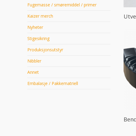
Fugemasse / smøremiddel / primer
Utve
Kaizer merch
Nyheter
Stigesikring
Produksjonsutstyr
Nibbler
Annet
Embalasje / Pakkematriell
Bend