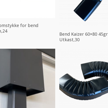
Les Mer
omstykke for bend
,24
Les Mer
Bend Kaizer 60×80 45gr
Utkast,30