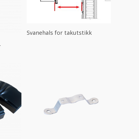
Les Mer
Svanehals for takutstikk
.