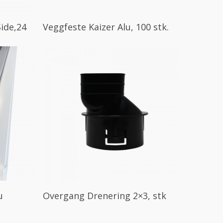
Les Mer
Side,24
Veggfeste Kaizer Alu, 100 stk.
Les Mer
u
Overgang Drenering 2×3, stk