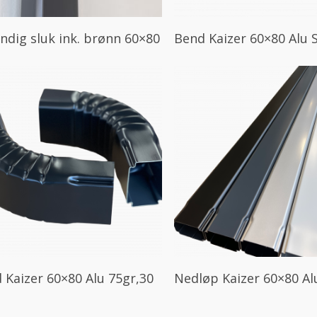
Les Mer
Les Mer
ndig sluk ink. brønn 60×80
Bend Kaizer 60×80 Alu 
Les Mer
Les Mer
 Kaizer 60×80 Alu 75gr,30
Nedløp Kaizer 60×80 Al