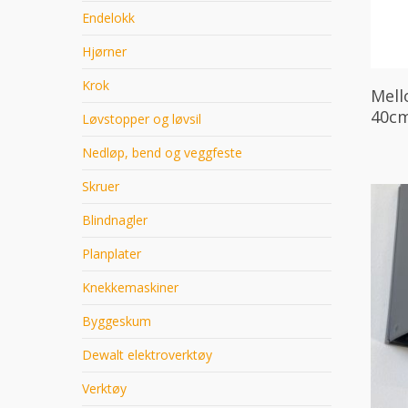
Endelokk
Hjørner
Krok
Mell
40cm
Løvstopper og løvsil
Nedløp, bend og veggfeste
Skruer
Blindnagler
Planplater
Knekkemaskiner
Byggeskum
Dewalt elektroverktøy
Verktøy