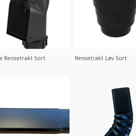
Les Mer
Les Mer
e Rensetrakt Sort
Rensetrakt Løv Sort