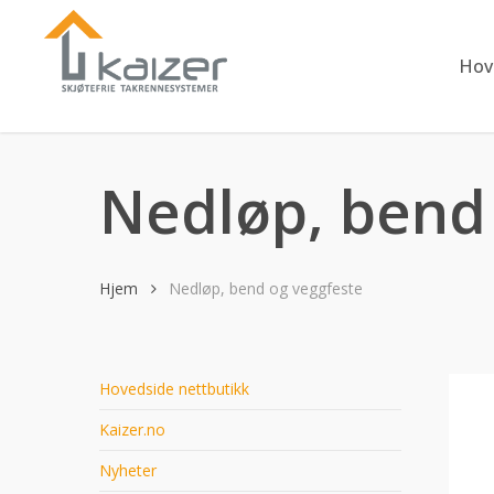
Skip
to
main
Hov
content
Nedløp, bend
Hjem
Nedløp, bend og veggfeste
Hovedside nettbutikk
Kaizer.no
Nyheter