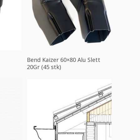
Les Mer
Bend Kaizer 60×80 Alu Slett
20Gr (45 stk)