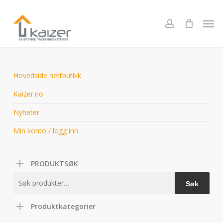
Skip
to
Men
account
main
content
Hovedside nettbutikk
Kaizer.no
Nyheter
Min konto / logg inn
PRODUKTSØK
Søk
Søk
etter:
Produktkategorier