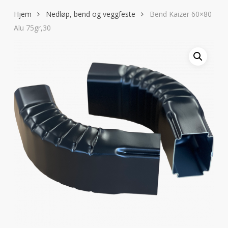
Hjem
Nedløp, bend og veggfeste
Bend Kaizer 60×80
Alu 75gr,30