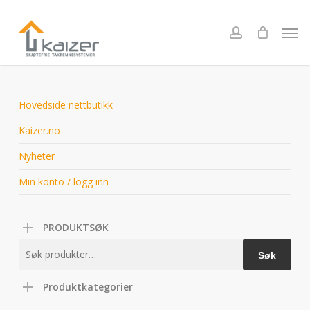
Skip
to
Men
account
main
content
Hovedside nettbutikk
Kaizer.no
Nyheter
Min konto / logg inn
PRODUKTSØK
Søk
Søk
etter:
Produktkategorier