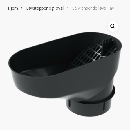
Hjem
Løvstopper og løvsil
Selvrensende løvsil lav