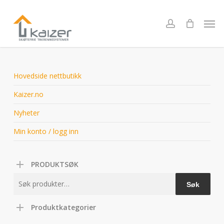
Skip
to
Men
account
main
content
Hovedside nettbutikk
Kaizer.no
Nyheter
Min konto / logg inn
PRODUKTSØK
Søk
Søk
etter:
Produktkategorier