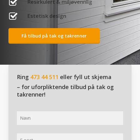
Resirkulert & miljøvennlig
Estetisk design
Få tilbud på tak og takrenner
Ring
473 44 511
eller fyll ut skjema
– for uforpliktende tilbud på tak og
takrenner!