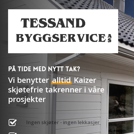
Skip
to
main
content
På tide med nytt tak?
Vi benytter
alltid
Kaizer
skjøtefrie takrenner i våre
prosjekter
Ingen skjøter - ingen lekkasjer