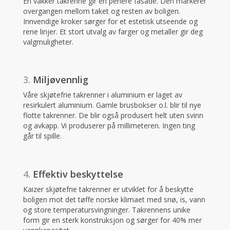
En vakker takrenne gir en penere fasade. Den markerer
overgangen mellom taket og resten av boligen.
Innvendige kroker sørger for et estetisk utseende og
rene linjer. Et stort utvalg av farger og metaller gir deg
valgmuligheter.
3.
Miljøvennlig
Våre skjøtefrie takrenner i aluminium er laget av
resirkulert aluminium. Gamle brusbokser o.l. blir til nye
flotte takrenner. De blir også produsert helt uten svinn
og avkapp. Vi produserer på millimeteren. Ingen ting
går til spille.
4.
Effektiv beskyttelse
Kaizer skjøtefrie takrenner er utviklet for å beskytte
boligen mot det tøffe norske klimaet med snø, is, vann
og store temperatursvingninger. Takrennens unike
form gir en sterk konstruksjon og sørger for 40% mer