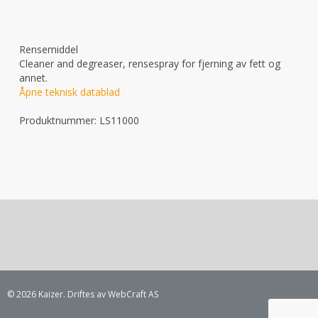
Rensemiddel
Cleaner and degreaser, rensespray for fjerning av fett og
annet.
Åpne teknisk datablad
Produktnummer:
LS11000
© 2026 Kaizer. Driftes av WebCraft AS