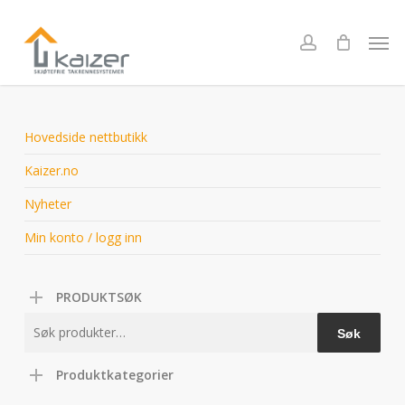
Skip
to
Men
account
main
content
Hovedside nettbutikk
Kaizer.no
Nyheter
Min konto / logg inn
PRODUKTSØK
Søk
Søk
etter:
Produktkategorier