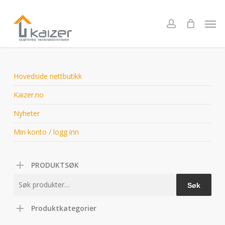
Skip
to
Men
account
main
content
Hovedside nettbutikk
Kaizer.no
Nyheter
Min konto / logg inn
PRODUKTSØK
Søk
Søk
etter:
Produktkategorier