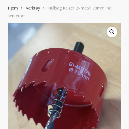
Hjem
Verktøy
Hullsag Kaizer Bi-metal 70mm ink
senterbor