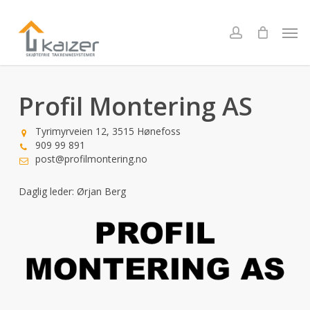
Skip
to
Men
account
main
content
Profil Montering AS
Tyrimyrveien 12, 3515 Hønefoss
909 99 891
post@profilmontering.no
Daglig leder: Ørjan Berg