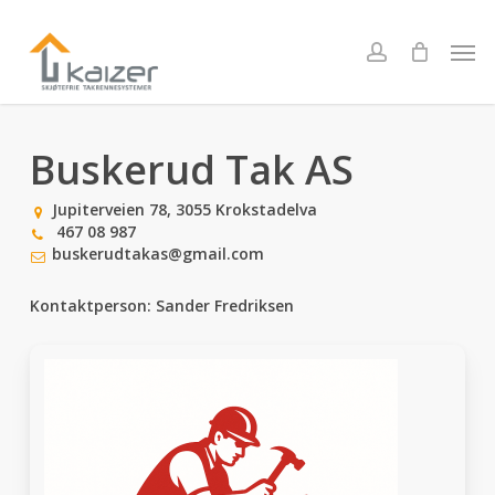
Skip
to
Men
account
main
content
Buskerud Tak AS
Jupiterveien 78, 3055 Krokstadelva
467 08 987
buskerudtakas@gmail.com
Kontaktperson: Sander Fredriksen